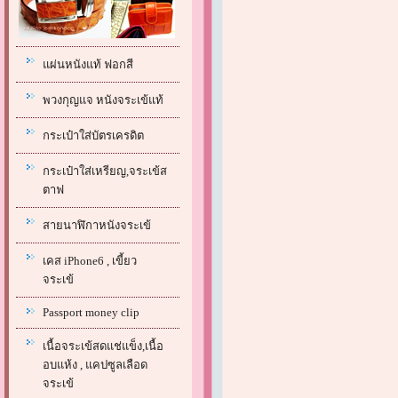
แผ่นหนังแท้ ฟอกสี
พวงกุญแจ หนังจระเข้แท้
กระเป๋าใส่บัตรเครดิต
กระเป๋าใส่เหรียญ,จระเข้ส
ตาฟ
สายนาฬิกาหนังจระเข้
เคส iPhone6 , เขี้ยว
จระเข้
Passport money clip
เนื้อจระเข้สดแช่แข็ง,เนื้อ
อบแห้ง , แคปซูลเลือด
จระเข้