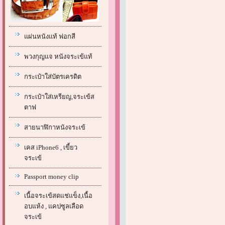
แผ่นหนังแท้ ฟอกสี
พวงกุญแจ หนังจระเข้แท้
กระเป๋าใส่บัตรเครดิต
กระเป๋าใส่เหรียญ,จระเข้ส
ตาฟ
สายนาฬิกาหนังจระเข้
เคส iPhone6 , เขี้ยว
จระเข้
Passport money clip
เนื้อจระเข้สดแช่แข็ง,เนื้อ
อบแห้ง , แคปซูลเลือด
จระเข้