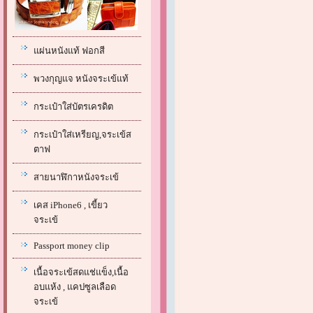
แผ่นหนังแท้ ฟอกสี
พวงกุญแจ หนังจระเข้แท้
กระเป๋าใส่บัตรเครดิต
กระเป๋าใส่เหรียญ,จระเข้ส
ตาฟ
สายนาฬิกาหนังจระเข้
เคส iPhone6 , เขี้ยว
จระเข้
Passport money clip
เนื้อจระเข้สดแช่แข็ง,เนื้อ
อบแห้ง , แคปซูลเลือด
จระเข้