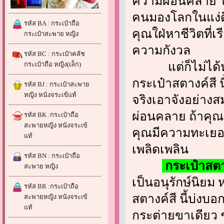
ความผ่อนคลาย ใค
คนมองโลกในแง่ดี
รหัส BA : กระเป๋าถือ
คุณใฝ่หาชีวิตที่
กระเป๋าสะพาย หญิง
ความกังวล
รหัส BC : กระเป๋าคลัช
แต่ก็ไม่ได้หม
กระเป๋าถือ หญิง(เล็ก)
กระเป๋าสตางค์สี 
รหัส BJ : กระเป๋าสะพาย
หญิง หนังจระเข้แท้
จริงเอาจังอย่างส
ผ่อนคลาย ถ้าคุณ
รหัส BK :กระเป๋าถือ
สะพายหญิง หนังจระเข้
คุณมีความทะเยอท
แท้
เพลิดเพลิน
รหัส BN : กระเป๋าถือ
กระเป๋าสตา
สะพาย หญิง
เป็นอนุรักษ์นิยม
รหัส BR :กระเป๋าถือ
สตางค์สี นี้บ่ง
สะพายหญิง หนังจระเข้
แท้
กระต่ายขาเดียว 