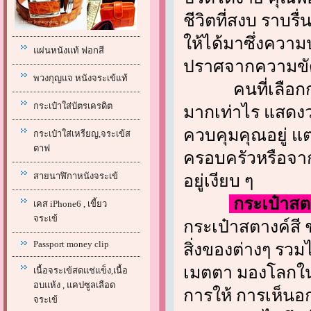
ชีวิตที่สงบ ราบรื่
ให้ได้มาซึ่งความ
แผ่นหนังแท้ ฟอกสี
ปราศจากความขั
พวงกุญแจ หนังจระเข้แท้
คนที่เลือกกระเ
กระเป๋าใส่บัตรเครดิต
มากเท่าไร แสดงว่
ควบคุมคุณอยู่ แต
กระเป๋าใส่เหรียญ,จระเข้ส
ตาฟ
ครอบครัวหรือจากห
สายนาฬิกาหนังจระเข้
อยู่เงียบ ๆ
กระเป๋าสต
เคส iPhone6 , เขี้ยว
จระเข้
กระเป๋าสตางค์สี ช
Passport money clip
สิ่งของต่างๆ รวม
เมตตา มองโลกใน
เนื้อจระเข้สดแช่แข็ง,เนื้อ
อบแห้ง , แคปซูลเลือด
การให้ การเห็นอกเ
จระเข้