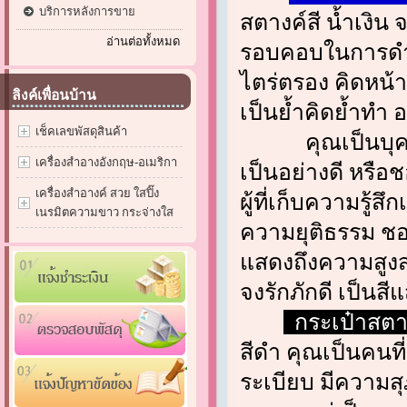
บริการหลังการขาย
สตางค์สี น้ำเงิ
อ่านต่อทั้งหมด
รอบคอบในการดำเ
ไตร่ตรอง คิดหน้า
ลิงค์เพื่อนบ้าน
เป็นย้ำคิดย้ำทำ อ
เช็คเลขพัสดุสินค้า
คุณเป็นบุคคลที่
เครื่องสำอางอังกฤษ-อเมริกา
เป็นอย่างดี หรือ
เครื่องสำอางค์ สวย ใสปิ๊ง
ผู้ที่เก็บความรู้ส
เนรมิตความขาว กระจ่างใส
ความยุติธรรม ชอบค
แสดงถึงความสูงส่
จงรักภักดี เป็นส
กระเป๋าสตา
สีดำ คุณเป็นคนที
ระเบียบ มีความสุ