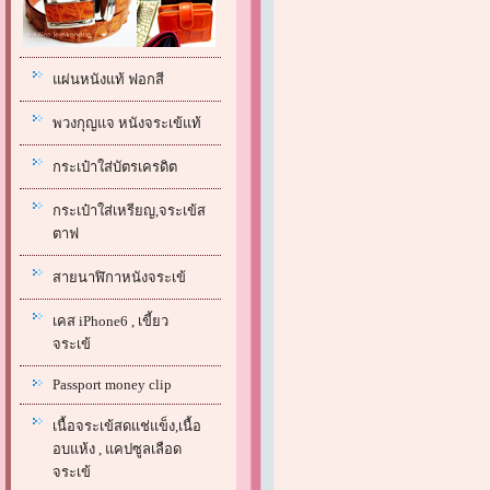
แผ่นหนังแท้ ฟอกสี
พวงกุญแจ หนังจระเข้แท้
กระเป๋าใส่บัตรเครดิต
กระเป๋าใส่เหรียญ,จระเข้ส
ตาฟ
สายนาฬิกาหนังจระเข้
เคส iPhone6 , เขี้ยว
จระเข้
Passport money clip
เนื้อจระเข้สดแช่แข็ง,เนื้อ
อบแห้ง , แคปซูลเลือด
จระเข้