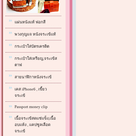
แผ่นหนังแท้ ฟอกสี
พวงกุญแจ หนังจระเข้แท้
กระเป๋าใส่บัตรเครดิต
กระเป๋าใส่เหรียญ,จระเข้ส
ตาฟ
สายนาฬิกาหนังจระเข้
เคส iPhone6 , เขี้ยว
จระเข้
Passport money clip
เนื้อจระเข้สดแช่แข็ง,เนื้อ
อบแห้ง , แคปซูลเลือด
จระเข้