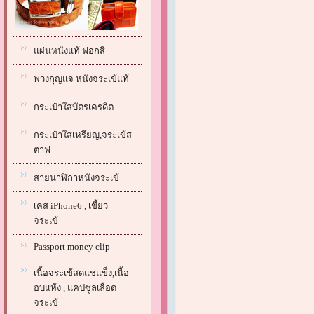
แผ่นหนังแท้ ฟอกสี
พวงกุญแจ หนังจระเข้แท้
กระเป๋าใส่บัตรเครดิต
กระเป๋าใส่เหรียญ,จระเข้ส
ตาฟ
สายนาฬิกาหนังจระเข้
เคส iPhone6 , เขี้ยว
จระเข้
Passport money clip
เนื้อจระเข้สดแช่แข็ง,เนื้อ
อบแห้ง , แคปซูลเลือด
จระเข้