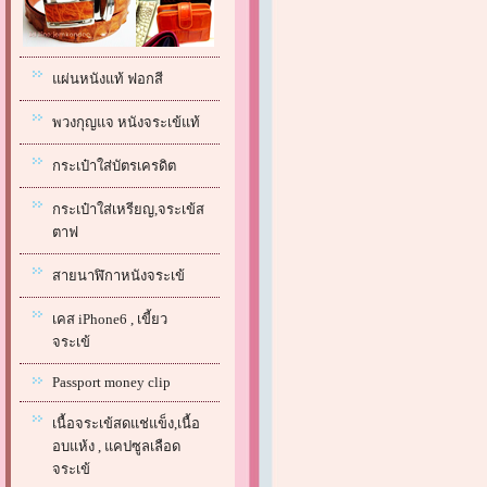
แผ่นหนังแท้ ฟอกสี
พวงกุญแจ หนังจระเข้แท้
กระเป๋าใส่บัตรเครดิต
กระเป๋าใส่เหรียญ,จระเข้ส
ตาฟ
สายนาฬิกาหนังจระเข้
เคส iPhone6 , เขี้ยว
จระเข้
Passport money clip
เนื้อจระเข้สดแช่แข็ง,เนื้อ
อบแห้ง , แคปซูลเลือด
จระเข้