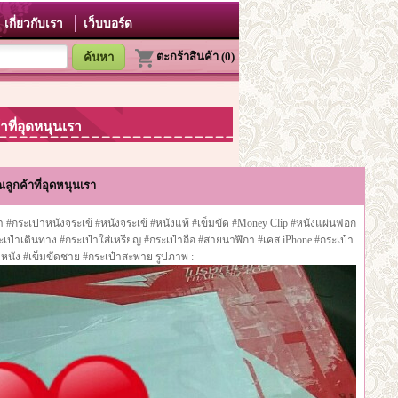
เกี่ยวกับเรา
เว็บบอร์ด
ตะกร้าสินค้า (0)
้าที่อุดหนุนเรา
ลูกค้าที่อุดหนุนเรา
า #กระเป๋าหนังจระเข้ #หนังจระเข้ #หนังแท้ #เข็มขัด #Money Clip #หนังแผ่นฟอก
ะเป๋าเดินทาง #กระเป๋าใส่เหรียญ #กระเป๋าถือ #สายนาฬิกา #เคส iPhone #กระเป๋า
าหนัง #เข็มขัดชาย #กระเป๋าสะพาย รูปภาพ :