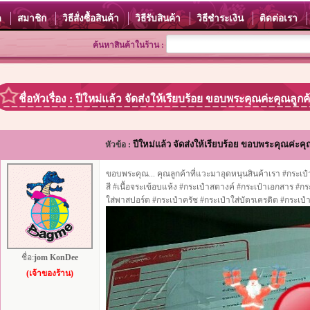
ด
สมาชิก
วิธีสั่งซื้อสินค้า
วิธีรับสินค้า
วิธีชำระเงิน
ติดต่อเรา
ค้นหาสินค้าในร้าน :
ชื่อหัวเรื่อง : ปีใหม่แล้ว จัดส่งให้เรียบร้อย ขอบพระคุณค่ะคุณลูกค
ปีใหม่แล้ว จัดส่งให้เรียบร้อย ขอบพระคุณค่ะคุณ
หัวข้อ :
ขอบพระคุณ... คุณลูกค้าที่แวะมาอุดหนุนสินค้าเรา #กระเป๋
สี #เนื้อจระเข้อบแห้ง #กระเป๋าสตางค์ #กระเป๋าเอกสาร #กร
ใส่พาสปอร์ต #กระเป๋าครัช #กระเป๋าใส่บัตรเครดิต #กระเป๋
ชื่อ:
jom KonDee
(เจ้าของร้าน)