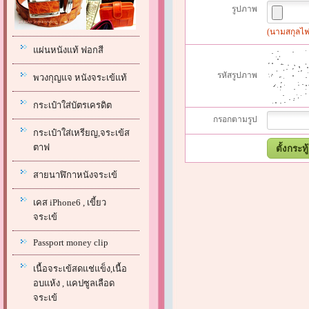
รูปภาพ
(นามสกุลไฟล์
แผ่นหนังแท้ ฟอกสี
รหัสรูปภาพ
พวงกุญแจ หนังจระเข้แท้
กระเป๋าใส่บัตรเครดิต
กรอกตามรูป
กระเป๋าใส่เหรียญ,จระเข้ส
ตาฟ
สายนาฬิกาหนังจระเข้
เคส iPhone6 , เขี้ยว
จระเข้
Passport money clip
เนื้อจระเข้สดแช่แข็ง,เนื้อ
อบแห้ง , แคปซูลเลือด
จระเข้