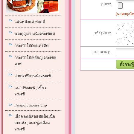
รูปภาพ
(นามสกุลไฟล์
แผ่นหนังแท้ ฟอกสี
รหัสรูปภาพ
พวงกุญแจ หนังจระเข้แท้
กระเป๋าใส่บัตรเครดิต
กรอกตามรูป
กระเป๋าใส่เหรียญ,จระเข้ส
ตาฟ
สายนาฬิกาหนังจระเข้
เคส iPhone6 , เขี้ยว
จระเข้
Passport money clip
เนื้อจระเข้สดแช่แข็ง,เนื้อ
อบแห้ง , แคปซูลเลือด
จระเข้